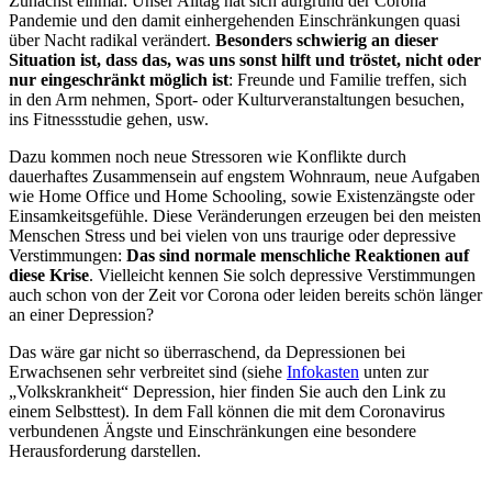
Zunächst einmal: Unser Alltag hat sich aufgrund der Corona
Pandemie und den damit einhergehenden Einschränkungen quasi
über Nacht radikal verändert.
Besonders schwierig an dieser
Situation ist, dass das, was uns sonst hilft und tröstet, nicht oder
nur eingeschränkt möglich ist
: Freunde und Familie treffen, sich
in den Arm nehmen, Sport- oder Kulturveranstaltungen besuchen,
ins Fitnessstudie gehen, usw.
Dazu kommen noch neue Stressoren wie Konflikte durch
dauerhaftes Zusammensein auf engstem Wohnraum, neue Aufgaben
wie Home Office und Home Schooling, sowie Existenzängste oder
Einsamkeitsgefühle. Diese Veränderungen erzeugen bei den meisten
Menschen Stress und bei vielen von uns traurige oder depressive
Verstimmungen:
Das sind normale menschliche Reaktionen auf
diese Krise
. Vielleicht kennen Sie solch depressive Verstimmungen
auch schon von der Zeit vor Corona oder leiden bereits schön länger
an einer Depression?
Das wäre gar nicht so überraschend, da Depressionen bei
Erwachsenen sehr verbreitet sind (siehe
Infokasten
unten zur
„Volkskrankheit“ Depression, hier finden Sie auch den Link zu
einem Selbsttest). In dem Fall können die mit dem Coronavirus
verbundenen Ängste und Einschränkungen eine besondere
Herausforderung darstellen.