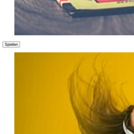
Spielen
Wenn Sie Kinder, Familienmitglieder oder Freunde haben, die gerne
spielen, können gemeinsame reale oder virtuelle Spiele hilfreich sein
gegen die depressive Stimmung: Klassiker wie Monopoly, die
Siedler von Catan oder Kartenspiele wie Skat oder Doppelkopf
bieten sich beispielsweise an. Computerspiele hingegen sollten Sie
zeitlich beschränken. Die machen nicht wirklich glücklich und
helfen auch nicht gegen die depressive Stimmung – zumindest nicht
langfristig!