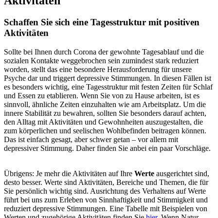
Aktivitäten
Insbesondere das Zusammenleben in engen räumlichen
Verhältnissen kann sogenannten ‚Dichtestress‘ erzeugen und zu den
sogenannten ‚Lagerkollerkonflikten‘ führen. Das Einräumen von
Schaffen Sie sich eine Tagesstruktur mit positiven
Rückzugsmöglichkeiten für jede Person und das regelmäßige
Aktivitäten
Abhalten eines Paar-, WG- oder Familienrats mag helfen,
Konflikten vorzubeugen. Wenn Sie jedoch Ärger oder Trauer
Sollte bei Ihnen durch Corona der gewohnte Tagesablauf und die
spüren, dann versuchen sie das Problem auf eine ruhige Art
sozialen Kontakte weggebrochen sein zumindest stark reduziert
anzusprechen, Ihre Gefühle zu benennen und Wünsche zu äußern.
worden, stellt das eine besondere Herausforderung für unsere
Vermeiden Sie dabei Vorwürfe, die sogenannten ‚Du-Botschaften‘.
Psyche dar und triggert depressive Stimmungen. In diesen Fällen ist
Wenn Sie merken, dass Sie Ihren Ärger nicht kontrollieren können,
es besonders wichtig, eine Tagesstruktur mit festen Zeiten für Schlaf
verlassen Sie die Situation. Auf dieser Seite finden Sie unter 4.
und Essen zu etablieren. Wenn Sie von zu Hause arbeiten, ist es
Übungen
, die dabei helfen mit Emotionen gelassener und achtsamer
sinnvoll, ähnliche Zeiten einzuhalten wie am Arbeitsplatz. Um die
umzugehen. Weitere Ideen und Anregungen zum Umgang mit
innere Stabilität zu bewahren, sollten Sie besonders darauf achten,
Konflikten finden Sie in diesem
Video
, in dem ein typischer
den Alltag mit Aktivitäten und Gewohnheiten auszugestalten, die
Lagerkollerkonflikt in häuslicher Isolation dargestellt wird. In
zum körperlichen und seelischen Wohlbefinden beitragen können.
diesem Video können Sie sehen, wie dieser positiv für beide
Das ist einfach gesagt, aber schwer getan – vor allem mit
Konfliktpartner geklärt werden kann.
depressiver Stimmung. Daher finden Sie anbei ein paar Vorschläge.
Übrigens: Je mehr die Aktivitäten auf Ihre
Werte
ausgerichtet sind,
desto besser. Werte sind Aktivitäten, Bereiche und Themen, die für
Sie persönlich wichtig sind. Ausrichtung des Verhaltens auf Werte
führt bei uns zum Erleben von Sinnhaftigkeit und Stimmigkeit und
reduziert depressive Stimmungen. Eine Tabelle mit Beispielen von
Werten und zugehörige Aktivitäten finden Sie
hier
. Wenn Natur -