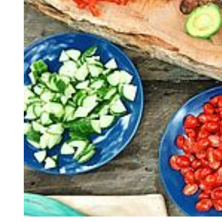
Zunahme der depressiven Stimmung führen kann. Durch die
App
Moodpath
können Sie sich kostenlos Schlafhilfen anhören oder sich
über Schlaf und hilfreiche Entspannungstechniken informieren.