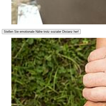
Stellen Sie emotionale Nähe trotz sozialer Distanz her!
Wir sind soziale Wesen. Menschliche Nähe sowie Verbundenheit
gehören zu unseren Grundbedürfnissen. Dass wir derzeit wichtigen
und geliebten Menschen aus dem Weg gehen sollen, entspricht dem
nicht. Das Gefühl der Einsamkeit kann depressive Verstimmung
auslösen bzw. aufrechterhalten. Das wissen wir auch durch Studien.
Daher kommt es nun darauf an, emotionale Nähe trotz sozialer
Distanz herzustellen. Das geht am besten über den Austausch, sei es
per Chat, Telefon oder – am besten und wenn möglich –
Videoanrufe, da diese das Gefühl von Nähe verstärken. Versuchen
Sie, über Ihre Traurigkeit und die Sorgen zu sprechen, denn
geteiltes Leid ist ja bekanntlich halbes Leid. Auch der Austausch
über den praktischen Umgang mit der Krise kann sehr entlastend
sein. Zudem mag der Perspektivenwechsel helfen: Wenn
beispielsweise unser Gegenüber eine besonnenere und gelassenere
Haltung zeigt als Sie, kann sich dies positiv auf Ihre Stimmung
auswirken.