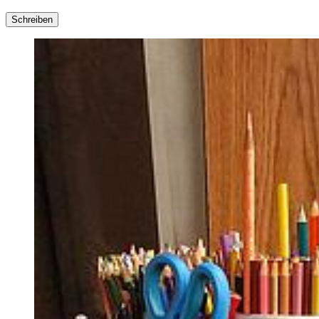
Schreiben
Vielleicht möchten Sie auch noch aktiver werden, indem Sie einfach
selbst am Tag alles aufschreiben, was Sie belastet – wie ein
Tagebuch: das ist dann Ihre persönliche „Schreibtherapie“, die
nachweislich auch helfen kann. Oder werden Sie kreativ und
schreiben Geschichten oder Gedichte. Vielleicht schlummert in
Ihnen ja ein Schriftsteller!