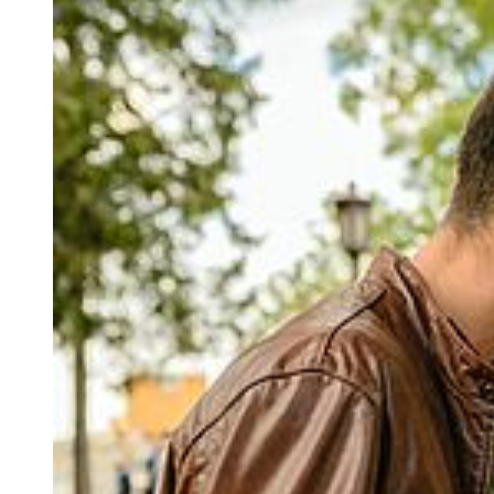
Aus der Forschung wissen wir, dass sich Unterstützung nicht nur
positiv auf denjenigen auswirkt, der unterstützt wird. Auch bei den
Helfenden stellen sich schnell positive Gefühle ein, die u.a. daraus
resultieren, dass wir etwas Sinnvolles tun. Übrigens tun Sie ja schon
etwas sehr Sinnvolles, wenn Sie soziale Distanz einhalten: Sie
zeigen dadurch große soziale Verantwortung und retten
Menschenleben. Machen Sie sich das immer wieder klar! Zudem
können Sie überlegen, wem Sie noch helfen könnten. Gerade für
ältere Menschen und Personen mit Vorerkrankungen ist es nun
besonders wichtig, sich in dieser Situation nicht alleingelassen zu
fühlen. Ein Anruf, eine Nachricht oder ein Brief können viel
bewirken und die Botschaft „Du bist nicht allein“ vermitteln. In
vielen Nachbarschaften gibt es zurzeit ja erfreulicher Weise eine
Welle der Solidarität mit gegenseitiger Unterstützung, etwa das
Angebot an ältere Nachbarn, Einkäufe oder Besorgungen zu
übernehmen. Auch ist es eine höchst sinnstiftende Tat, im Rahmen
von Corona-Nothilfen Geld zu spenden oder Patenschaften zu
übernehmen, beispielsweise für Kinder in Not, die sich selbst nicht
helfen können. Gerade zusammen können wir so viel Gutes tun und
auch das Gefühl bekommen, dass wir der Krise nicht hilflos
ausgeliefert sind.