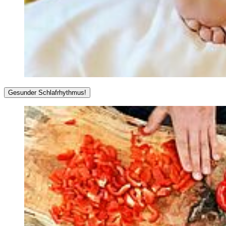
Gesunder Schlafrhythmus!
Ein guter und regelmäßiger Schlaf hilft uns und unserem Körper,
sich zu erholen – und verringert auch die depressive Stimmung.
Wenn Sie derzeit unter Schlafstörungen leiden (z.B. nicht
einschlafen können, nachts oft wachliegen oder sehr früh morgens
erwachen, wirre Träume oder Albträume erleben), kann das auch
Teil der depressiven Verstimmung sein. Daher ganz wichtig:
Versuchen Sie sich tagsüber viel zu bewegen, damit Sie abends
müde sind. Vor dem Einschlafen sollten Sie etwas besonders
Schönes und Beruhigendes machen (z.B. ein gutes Buch lesen) und
dann zu derselben Zeit ins Bett gehen wie sonst auch. Sehr wichtig
ist es allerdings auch, morgens nicht länger im Bett liegen zu
bleiben. Durch Studien wissen wir, dass eine längere Liegedauer
und auch längerer Schlaf nicht zu einem Abbau, sondern einer