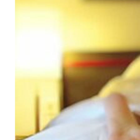
Zuschauen kann die Traurigkeit oft nicht lange vertreiben. Viele
Menschen informieren sich jetzt auch regelmäßig im Fernsehen oder
anderen Medien über den aktuellen Stand zum Coronavirus.
Allerdings geistern zurzeit leider viele Falschmeldungen durch die
Medien, die unnötig verunsichern und verängstigen. Nutzen Sie
deswegen nur vertrauenswürdige Informationsquellen (wie etwa
Hinweise des
Bundesgesundheitsministeriums
, des
Robert Koch-
Instituts
oder der
Weltgesundheitsorganisation
) und versuchen Sie,
sich regelmäßig und wohl dosiert zu informieren (also z.B. nur ein
oder zwei Mal am Tag).