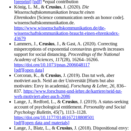
[preprint]
[pdf]
*equal contribution
König, L. M., &
Crusius
, J. (2020).
Die
Wissenschaftskommunikation braucht einen
Ehrenkodex
[Science communication needs an honor code].
wissenschaftskommunikation.de.
https://www.wissenschaftskommunikation.de/die-
wissenschaftskommunikation-braucht-einen-ehrenkodex-
43679
Lammers, J.,
Crusius
, J., & Gast, A. (2020). Correcting
misperceptions of exponential coronavirus growth increases
support for social distancing.
Proceedings of the National
Academy of Sciences, 117
(28), 16264–16266.
https://doi.org/10.1073/pnas.2006048117
[pdf]
[open data]
Corcoran, K., &
Crusius
, J. (2019). Das tut weh, aber
motiviert auch. Neid an der Universität [Hurts but also
motivates: Envy in academia].
Forschung & Lehre, 26,
836–
837.
https://www.forschung-und-lehre.de/karriere/neid-tut-
weh-motiviert-aber-auch-2086
Lange, J., Redford, L., &
Crusius
, J. (2019). A status-seeking
account of psychological entitlement.
Personality and Social
Psychology Bulletin
,
45
(7), 1113–1128.
https://doi.org/10.1177/0146167218808501
[pdf]
[open data and materials]
Lange, J., Blatz, L., &
Crusius
, J. (2018). Dispositional envy: