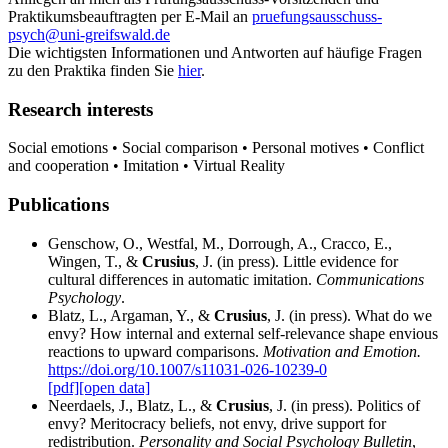
Praktikumsbeauftragten per E-Mail an
pruefungsausschuss-
psych
@uni-greifswald
.de
Die wichtigsten Informationen und Antworten auf häufige Fragen
zu den Praktika finden Sie
hier
.
Research interests
Social emotions • Social comparison • Personal motives • Conflict
and cooperation • Imitation • Virtual Reality
Publications
Genschow, O., Westfal, M., Dorrough, A., Cracco, E.,
Wingen, T., &
Crusius
, J. (in press). Little evidence for
cultural differences in automatic imitation.
Communications
Psychology
.
Blatz, L., Argaman, Y., &
Crusius
, J. (in press). What do we
envy? How internal and external self-relevance shape envious
reactions to upward comparisons.
Motivation and Emotion.
https://doi.org/10.1007/s11031-026-10239-0
[pdf]
[open data]
Neerdaels, J., Blatz, L., &
Crusius
, J. (in press). ‪Politics of
envy? Meritocracy beliefs, not envy, drive support for
redistribution‬.
Personality and Social Psychology Bulletin
,