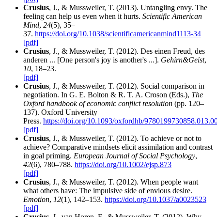
Crusius
, J., & Mussweiler, T. (2013). Untangling envy. The
feeling can help us even when it hurts.
Scientific American
Mind
,
24
(5), 35–
37.
https://doi.org/10.1038/scientificamericanmind1113-34
[pdf]
Crusius
, J., & Mussweiler, T. (2012). Des einen Freud, des
anderen ... [One person's joy is another's ...].
Gehirn&Geist
,
10
, 18–23.
[pdf]
Crusius
, J., & Mussweiler, T. (2012). Social comparison in
negotiation. In G. E. Bolton & R. T. A. Croson (Eds.),
The
Oxford handbook of economic conflict resolution
(pp. 120–
137). Oxford University
Press.
https://doi.org/10.1093/oxfordhb/9780199730858.013.0
[pdf]
Crusius
, J., & Mussweiler, T. (2012). To achieve or not to
achieve? Comparative mindsets elicit assimilation and contrast
in goal priming.
European Journal of Social Psychology
,
42
(6), 780–788.
https://doi.org/10.1002/ejsp.873
[pdf]
Crusius
, J., & Mussweiler, T. (2012). When people want
what others have: The impulsive side of envious desire.
Emotion
,
12
(1), 142–153.
https://doi.org/10.1037/a0023523
[pdf]
Crusius
, J., van Horen, F., & Mussweiler, T. (2012). Why