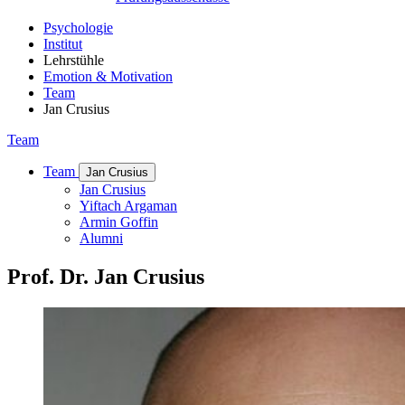
Psychologie
Institut
Lehrstühle
Emotion & Motivation
Team
Jan Crusius
Team
Team
Jan Crusius
Jan Crusius
Yiftach Argaman
Armin Goffin
Alumni
Prof. Dr. Jan Crusius