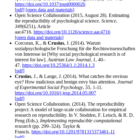
https://doi.org/10.1037/pspi0000026
[pdf]
[open data and materials]
Open Science Collaboration (2015, August 28). Estimating
the reproducibility of psychological science.
Science
,
349
(6251), Article
aac4716.
https://doi.org/10.1126/science.aac4716
[open data and materials]
Corcoran, K., &
Crusius
, J. (2014). Warum
sozialpsychologische Forschung für die Rechtswissenschaften
von Interesse ist [Why social psychological research is of
interest for law].
Austrian Law Journal
,
1
, 40–
47.
https://doi.org/10.25364/1.1:2014.1.3
[pdf]
Crusius
, J., & Lange, J. (2014). What catches the envious
eye? How malicious and benign envy bias attention.
Journal
of Experimental Social Psychology
,
55
, 1-11.
https://doi.org/10.1016/j.jesp.2014.05.007
[pdf]
Open Science Collaboration. (2014). The reproducibility
project: A model of large-scale collaboration for empirical
research on reproducibility. In V. Stodden, F. Leisch, & R. D.
Peng (Eds.),
Implementing reproducible computational
research
(pp. 299–324). Taylor &
Francis.
https://doi.org/10.1201/9781315373461-11
[pdf]