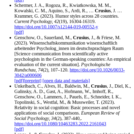
Schermer, J. A., Rogoza, R., Kwiatkowska, M. M.,
Kowalski, C. M., Aquino, S., Ardi, R., …
Crusius
, J. …
Krammer, G. (2023). Humor styles across 28 countries.
Current Psychology, 42
(19), 16304-16319.
https://doi.org/10.1007/s12144-019-00552-y
[pdf]
Genschow, O., Sauerland, M.,
Crusius
, J., & Friese, M.
(2023). Wissenschaftskommunikation wissenschaftlich
arbeitender Psycholog_innen im deutschsprachigen Raum
[Science communication from scientifically active
psychologists in the German-speaking countries: An empirical
evaluation of the current situation].
Psychologische
Rundschau, 74
(2)
,
107–120
.
https://doi.org/10.1026/0033-
3042/a000606
[pdf]
[preprint]
[open data and materials]
Unkelbach, C., Alves, H., Baldwin, M.,
Crusius
, J., Diel, K.,
Galinsky, A. D., Gast, A., Hofmann, W., Imhoff, R.,
Genschow, O., Lammers, J., Pauels, E., Schneider, I. K.,
Topolinski, S., Westfal, M., & Mussweiler, T. (2023).
Relativity in social cognition: Basic processes and novel
applications of social comparisons.
European Review of
Social Psychology, 34
(2), 387-440,.
https://doi.org/10.1080/10463283.2022.2161043
[pdf]