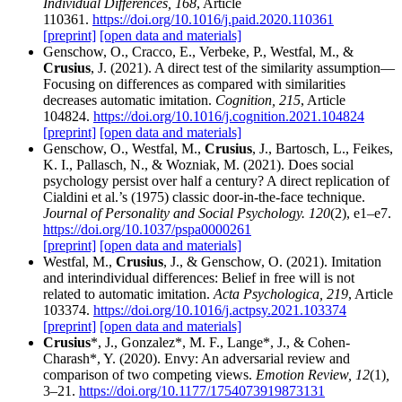
Individual Differences, 168
, Article
110361.
https://doi.org/10.1016/j.paid.2020.110361
[preprint]
[open data and materials]
Genschow, O., Cracco, E., Verbeke, P., Westfal, M., &
Crusius
, J. (2021). A direct test of the similarity assumption—
Focusing on differences as compared with similarities
decreases automatic imitation.
Cognition, 215
, Article
104824.
https://doi.org/10.1016/j.cognition.2021.104824
[preprint]
[open data and materials]
Genschow, O., Westfal, M.,
Crusius
, J., Bartosch, L., Feikes,
K. I., Pallasch, N., & Wozniak, M. (2021). Does social
psychology persist over half a century? A direct replication of
Cialdini et al.’s (1975) classic door-in-the-face technique.
Journal of Personality and Social Psychology. 120
(2), e1–e7.
https://doi.org/10.1037/pspa0000261
[preprint]
[open data and materials]
Westfal, M.,
Crusius
, J., & Genschow, O. (2021). Imitation
and interindividual differences: Belief in free will is not
related to automatic imitation.
Acta Psychologica, 219
, Article
103374.
https://doi.org/10.1016/j.actpsy.2021.103374
[preprint]
[open data and materials]
Crusius
*, J., Gonzalez*, M. F., Lange*, J., & Cohen-
Charash*, Y. (2020). Envy: An adversarial review and
comparison of two competing views.
Emotion Review, 12
(1)
,
3–21.
https://doi.org/10.1177/1754073919873131