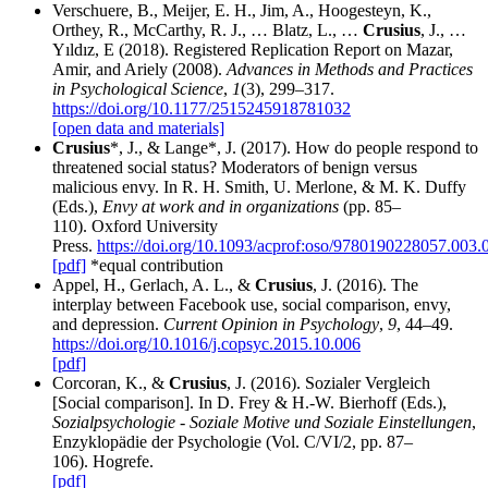
Verschuere, B., Meijer, E. H., Jim, A., Hoogesteyn, K.,
Orthey, R., McCarthy, R. J., … Blatz, L., …
Crusius
, J., …
Yıldız, E (2018). Registered Replication Report on Mazar,
Amir, and Ariely (2008).
Advances in Methods and Practices
in Psychological Science
,
1
(3), 299–317.
https://doi.org/10.1177/2515245918781032
[open data and materials]
Crusius
*, J., & Lange*, J. (2017). How do people respond to
threatened social status? Moderators of benign versus
malicious envy. In R. H. Smith, U. Merlone, & M. K. Duffy
(Eds.),
Envy at work and in organizations
(pp. 85–
110). Oxford University
Press.
https://doi.org/10.1093/acprof:oso/9780190228057.003.
[pdf]
*equal contribution
Appel, H., Gerlach, A. L., &
Crusius
, J. (2016). The
interplay between Facebook use, social comparison, envy,
and depression.
Current Opinion in Psychology
,
9
, 44–49.
https://doi.org/10.1016/j.copsyc.2015.10.006
[pdf]
Corcoran, K., &
Crusius
, J. (2016). Sozialer Vergleich
[Social comparison]. In D. Frey & H.-W. Bierhoff (Eds.),
Sozialpsychologie - Soziale Motive und Soziale Einstellungen
,
Enzyklopädie der Psychologie (Vol. C/VI/2, pp. 87–
106). Hogrefe.
[pdf]