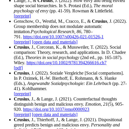
Lange, J., &
Crusius
, J. (2022). How envy and being envied
shape social hierarchies. In S. Protasi (Ed.),
The moral
psychology of envy
(pp. 41-59). Rowman & Littlefield.
[preprint]
Genschow, O., Westfal, M., Cracco, E., &
Crusius
, J. (2022).
Group membership does not modulate automatic
imitation.
Psychological Research, 86
, 780–
791.
https://doi.org/10.1007/s00426-021-01526-1
[preprint]
[open data and materials]
Crusius
, J., Corcoran, K., & Mussweiler, T. (2022). Social
comparison: Theory, research, and applications. In D. Chadee
(Ed.),
Theories in social psychology
(2nd ed., pp. 165-187).
Wiley.
https://doi.org/10.1002/9781394266616.ch7
[pdf]
Crusius
, J. (2022). Soziale Vergleiche [Social comparisons].
In P. Ozimek, H.-W. Bierhoff, E. Rohmann, & S. Hanke
(Eds.),
Angewandte Sozialpsychologie: Ein Lehrbuch
(pp. 27-
41). Kohlhammer.
[preprint]
Crusius
, J., & Lange, J. (2021). Counterfactual thoughts
distinguish benign and malicious envy.
Emotion
,
21
(5), 905-
920.
https://doi.org/10.1037/emo0000923
[preprint]
[open data and materials]
Crusius
, J., Thierhoff, J., & Lange, J. (2021). Dispositional
greed predicts benign and malicious envy.
Personality and