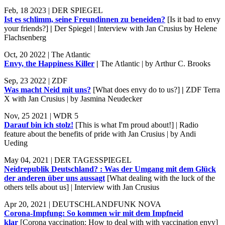
Feb, 18 2023 | DER SPIEGEL
Ist es schlimm, seine Freundinnen zu beneiden?
[Is it bad to envy
your friends?]
|
Der Spiegel | Interview with Jan Crusius by Helene
Flachsenberg
Oct, 20 2022 | The Atlantic
Envy, the Happiness Killer
|
The Atlantic | by Arthur C. Brooks
Sep, 23 2022 | ZDF
Was macht Neid mit uns?
[What does envy do to us?]
|
ZDF Terra
X with Jan Crusius | by Jasmina Neudecker
Nov, 25 2021 | WDR 5
Darauf bin ich stolz!
[This is what I'm proud about!] | Radio
feature about the benefits of pride with Jan Crusius | by Andi
Ueding
May 04, 2021 | DER TAGESSPIEGEL
Neidrepublik Deutschland? : Was der Umgang mit dem Glück
der anderen über uns aussagt
[What dealing with the luck of the
others tells about us] | Interview with Jan Crusius
Apr 20, 2021 | DEUTSCHLANDFUNK NOVA
Corona-Impfung: So kommen wir mit dem Impfneid
klar
[Corona vaccination: How to deal with with vaccination envy]