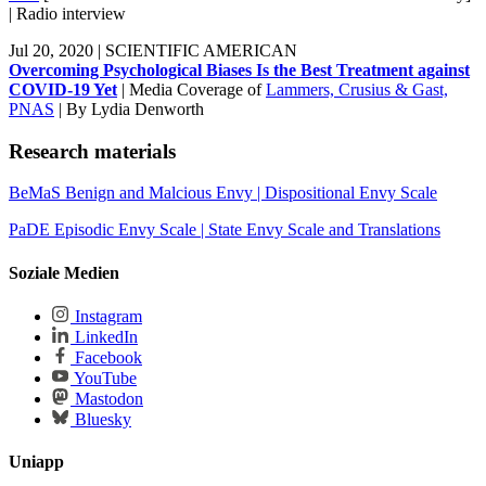
| Radio interview
Jul 20, 2020 | SCIENTIFIC AMERICAN
Overcoming Psychological Biases Is the Best Treatment against
COVID-19 Yet
| Media Coverage of
Lammers, Crusius & Gast,
PNAS
| By Lydia Denworth
Research materials
BeMaS Benign and Malcious Envy | Dispositional Envy Scale
PaDE Episodic Envy Scale | State Envy Scale and Translations
Soziale Medien
Instagram
LinkedIn
Facebook
YouTube
Mastodon
Bluesky
Uniapp