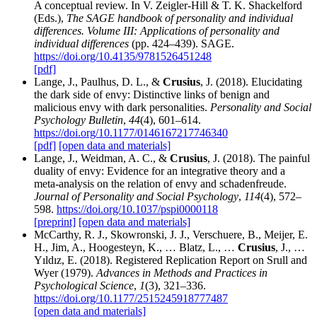
A conceptual review. In V. Zeigler-Hill & T. K. Shackelford
(Eds.),
The SAGE handbook of personality and individual
differences. Volume III: Applications of personality and
individual differences
(pp. 424–439). SAGE.
https://doi.org/10.4135/9781526451248
[pdf]
Lange, J., Paulhus, D. L., &
Crusius
, J. (2018). Elucidating
the dark side of envy: Distinctive links of benign and
malicious envy with dark personalities.
Personality and Social
Psychology Bulletin
,
44
(4), 601–614.
https://doi.org/10.1177/0146167217746340
[pdf]
[open data and materials]
Lange, J., Weidman, A. C., &
Crusius
, J. (2018). The painful
duality of envy: Evidence for an integrative theory and a
meta-analysis on the relation of envy and schadenfreude.
Journal of Personality and Social Psychology
,
114
(4), 572–
598.
https://doi.org/10.1037/pspi0000118
[preprint]
[open data and materials]
McCarthy, R. J., Skowronski, J. J., Verschuere, B., Meijer, E.
H., Jim, A., Hoogesteyn, K., … Blatz, L., …
Crusius
, J., …
Yıldız, E. (2018). Registered Replication Report on Srull and
Wyer (1979).
Advances in Methods and Practices in
Psychological Science
,
1
(3), 321–336.
https://doi.org/10.1177/2515245918777487
[open data and materials]