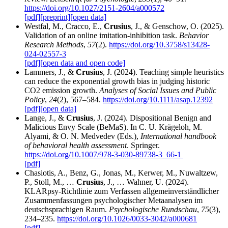
https://doi.org/10.1027/2151-2604/a000572
[pdf]
[preprint]
[open data]
Westfal, M., Cracco, E.,
Crusius
, J., & Genschow, O. (2025).
Validation of an online imitation-inhibition task.
Behavior
Research Methods
,
57
(2).
https://doi.org/10.3758/s13428-
024-02557-3
[pdf]
[open data and open code]
Lammers, J., &
Crusius
, J. (2024). Teaching simple heuristics
can reduce the exponential growth bias in judging historic
CO2 emission growth.
Analyses of Social Issues and Public
Policy
,
24
(2), 567–584.
https://doi.org/10.1111/asap.12392
[pdf]
[open data]
Lange, J., &
Crusius
, J. (2024). Dispositional Benign and
Malicious Envy Scale (BeMaS). In C. U. Krägeloh, M.
Alyami, & O. N. Medvedev (Eds.),
International handbook
of behavioral health assessment
. Springer.
https://doi.org/10.1007/978-3-030-89738-3_66-1
[pdf]
Chasiotis, A., Benz, G., Jonas, M., Kerwer, M., Nuwaltzew,
P., Stoll, M., …
Crusius
, J., … Wahner, U. (2024).
KLARpsy-Richtlinie zum Verfassen allgemeinverständlicher
Zusammenfassungen psychologischer Metaanalysen im
deutschsprachigen Raum.
Psychologische Rundschau
,
75
(3),
234–235.
https://doi.org/10.1026/0033-3042/a000681
[pdf]