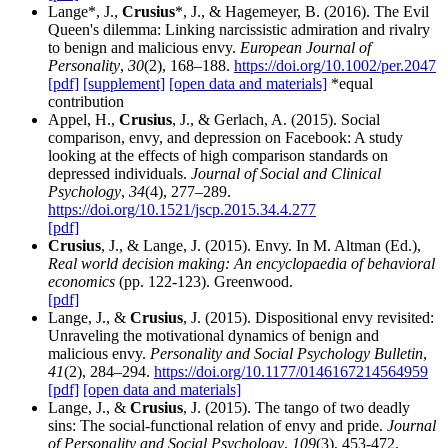
Lange*, J.,
Crusius
*, J., & Hagemeyer, B. (2016). The Evil
Queen's dilemma: Linking narcissistic admiration and rivalry
to benign and malicious envy.
European Journal of
Personality
,
30
(2), 168–188.
https://doi.org/10.1002/per.2047
[pdf]
[supplement]
[open data and materials]
*equal
contribution
Appel, H.,
Crusius
, J., & Gerlach, A. (2015). Social
comparison, envy, and depression on Facebook: A study
looking at the effects of high comparison standards on
depressed individuals.
Journal of Social and Clinical
Psychology
,
34
(4), 277–289.
https://doi.org/10.1521/jscp.2015.34.4.277
[pdf]
Crusius
, J., & Lange, J. (2015). Envy. In M. Altman (Ed.),
Real world decision making: An encyclopaedia of behavioral
economics
(pp. 122-123). Greenwood.
[pdf]
Lange, J., &
Crusius
, J. (2015). Dispositional envy revisited:
Unraveling the motivational dynamics of benign and
malicious envy.
Personality and Social Psychology Bulletin
,
41
(2), 284–294.
https://doi.org/10.1177/0146167214564959
[pdf]
[open data and materials]
Lange, J., &
Crusius
, J. (2015). The tango of two deadly
sins: The social-functional relation of envy and pride.
Journal
of Personality and Social Psychology
,
109
(3), 453-472.