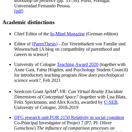
workshop on presence
(pp. 53–59). Porto, Portugal:
Universidad Fernando Pessoa.
[pdf]
Academic distinctions
Chief Editor of the
In-Mind Magazine
(German edition)
Editor of
(ParenThesis)
- Zur Vereinbarkeit von Familie und
Wissenschaft [A blog on compatibility of parenthood and
careers in science]
University of Cologne
Teaching Award 2020
(together with
Anne Gast, Fabia Högden, and Psychology Student Council)
for introductory teaching program
How does psychological
science work?,
Feb 2021
3
Seedcorn Grant
SpAM
-VR: Can Virtual Reality Elucidate
Dimensions of Conceptual Space?
(together with Lisa Blatz,
Felix Speckmann, and Alex Koch), awarded by
C-SEB
,
University of Cologne, 2018-2019
DFG research unit FOR 2150 Relativity in social cognition
Co-Principal Investigator of Project 7 (P7, PI: Oliver
Genschow)
The influence of comparison processes on