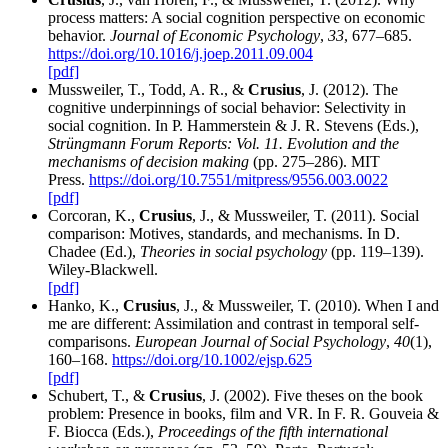
process matters: A social cognition perspective on economic
behavior.
Journal of Economic Psychology
,
33
, 677–685.
https://doi.org/10.1016/j.joep.2011.09.004
[pdf]
Mussweiler, T., Todd, A. R., &
Crusius
, J. (2012). The
cognitive underpinnings of social behavior: Selectivity in
social cognition. In P. Hammerstein & J. R. Stevens (Eds.),
Strüngmann Forum Reports: Vol. 11. Evolution and the
mechanisms of decision making
(pp. 275–286). MIT
Press.
https://doi.org/10.7551/mitpress/9556.003.0022
[pdf]
Corcoran, K.,
Crusius
, J., & Mussweiler, T. (2011). Social
comparison: Motives, standards, and mechanisms. In D.
Chadee (Ed.),
Theories in social psychology
(pp. 119–139).
Wiley-Blackwell.
[pdf]
Hanko, K.,
Crusius
, J., & Mussweiler, T. (2010). When I and
me are different: Assimilation and contrast in temporal self-
comparisons.
European Journal of Social Psychology
,
40
(1),
160–168.
https://doi.org/10.1002/ejsp.625
[pdf]
Schubert, T., &
Crusius
, J. (2002). Five theses on the book
problem: Presence in books, film and VR. In F. R. Gouveia &
F. Biocca (Eds.),
Proceedings of the fifth international