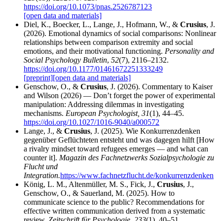
https://doi.org/10.1073/pnas.2526787123
[open data and materials]
Diel, K., Boecker, L., Lange, J., Hofmann, W., &
Crusius
, J.
(2026). Emotional dynamics of social comparisons: Nonlinear
relationships between comparison extremity and social
emotions, and their motivational functioning.
Personality and
Social Psychology Bulletin
,
52
(7), 2116–2132.
https://doi.org/10.1177/01461672251333249
[preprint]
[open data and materials]
Genschow, O., &
Crusius
, J. (2026). Commentary to Kaiser
and Wilson (2026) — Don’t forget the power of experimental
manipulation: Addressing dilemmas in investigating
mechanisms.
European Psychologist, 31
(1), 44–45.
https://doi.org/10.1027/1016-9040/a000572
Lange, J., &
Crusius
, J. (2025). Wie Konkurrenzdenken
gegenüber Geflüchteten entsteht und was dagegen hilft [How
a rivalry mindset toward refugees emerges — and what can
counter it].
Magazin des Fachnetzwerks Sozialpsychologie zu
Flucht und
Integration.
https://www.fachnetzflucht.de/konkurrenzdenken
König, L. M., Altenmüller, M. S., Fick, J.,
Crusius
, J.,
Genschow, O., & Sauerland, M. (2025). How to
communicate science to the public? Recommendations for
effective written communication derived from a systematic
review.
Zeitschrift für Psychologie
,
233
(1), 40–51.