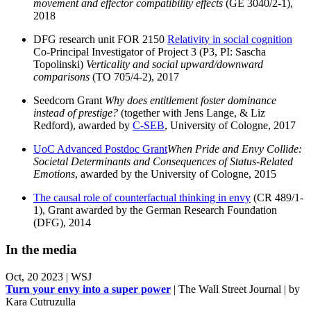
movement and effector compatibility effects
(GE 3040/2-1),
2018
DFG research unit FOR 2150
Relativity in social cognition
Co-Principal Investigator of Project 3 (P3, PI: Sascha
Topolinski)
Verticality and social upward/downward
comparisons
(TO 705/4-2), 2017
Seedcorn Grant
Why does entitlement foster dominance
instead of prestige?
(together with Jens Lange, & Liz
Redford), awarded by
C-SEB
, University of Cologne, 2017
UoC Advanced Postdoc Grant
When Pride and Envy Collide:
Societal Determinants and Consequences of Status-Related
Emotions
, awarded by the University of Cologne, 2015
The causal role of counterfactual thinking in envy
(CR 489/1-
1), Grant awarded by the German Research Foundation
(DFG), 2014
In the media
Oct, 20 2023 | WSJ
Turn your envy into a super power
| The Wall Street Journal | by
Kara Cutruzulla