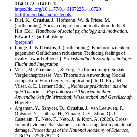
01461672251410720.
https://doi.org/10.1177/01461672251410720
[pdf]
[open data and materials]
Diel, K.,
Crusius
, J., Hofmann, W., & Friese, M.
(forthcoming). Social comparison and motivation. In E. R.
Hirt (Ed.),
Handbook of social psychology and motivation
.
Edward Elgar Publishing.
[preprint]
Lange, J., &
Crusius
, J. (forthcoming). Konkurrenzdenken
gegenüber Geflüchteten reduzieren [Reducing feelings of
rivalry toward refugees].
Praxishandbuch Sozialpsychologie:
Flucht und Integration
.
Vilser, M.,
Crusius
, J., & Frey, D. (forthcoming). Soziale
Vergleichsprozesse: Von Theorie zur Anwendung [Social
comparison: From theory to application]. In D. Frey, M.
Vilser, & E. Lermer (Eds.),
„Nichts ist praktischer als eine
gute Theorie“ – Psychologische Theorien in ihrer
Anwendbarkeit für Wirtschaft, Wissenschaft und Gesellschaft
.
Hogrefe.
Argaman, Y., Sznycer, D.,
Crusius
, J., van Leeuwen, F.,
Ohtsubo, Y., Ishihara, H., Zhuang, J.-Y., Zhou, Q.-J.,
Castelain, T., Neto, F., Neto, J., & Kron, A. (2026). Cross-
cultural evidence that shame is a defense against reputational
damage.
Proceedings of the National Academy of Sciences,
123
(13), e2526787123.