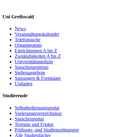
Uni Greifswald
News
Veranstaltungskalender
Telefonsuche
Organigramm
Einrichtungen A bis Z
Zuständigkeiten A bis Z
Universitätsmedizin
Sprachenzentrum
Stellenangebote
Satzungen & Formulare
Uniladen
Studierende
Selbstbedienungsportal
Vorlesungsverzeichnisse
Sprachenportal
Termine und Fristen
Prüfungs- und Studienordnungen
Alle Studienfächer