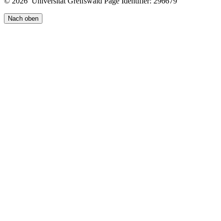
© 2026 Universität Greifswald
Page Identifier: 296679
Nach oben