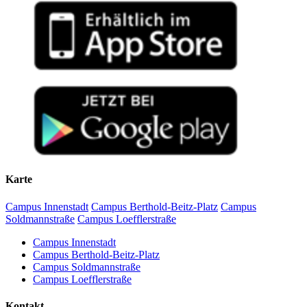
verbessern und somit das Stresserleben der Studierenden
reduzieren?
Karte
Campus Innenstadt
Campus Berthold-Beitz-Platz
Campus
Soldmannstraße
Campus Loefflerstraße
Campus Innenstadt
Campus Berthold-Beitz-Platz
Campus Soldmannstraße
Campus Loefflerstraße
Kontakt