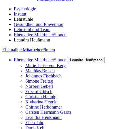
Psychologie
Institut
Lehrstühle
Gesundheit und Prävention
Lehrstuhl und Team
Ehemalige Mitarbeiter*innen
Leandra Heußmann
Ehemalige Mitarbeiter*innen
Ehemalige Mitarbeiter*innen
Leandra Heußmann
Marie-Luise von Berg
Matthias Brasch
Johannes Fischbach
Simone Freitag
Norbert Gebert
Edzard Glitsch
Christian Hannig
Katharina Hegele
Chirine Herkommer
Carsten Herrmann-Garitz
Leandra Heußmann
Ellen Jahr
Doris Kehl