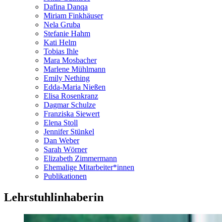
Dafina Danqa
Miriam Finkhäuser
Nela Gruba
Stefanie Hahm
Kati Helm
Tobias Ihle
Mara Mosbacher
Marlene Mühlmann
Emily Nething
Edda-Maria Nießen
Elisa Rosenkranz
Dagmar Schulze
Franziska Siewert
Elena Stoll
Jennifer Stünkel
Dan Weber
Sarah Wörner
Elizabeth Zimmermann
Ehemalige Mitarbeiter*innen
Publikationen
Lehrstuhlinhaberin