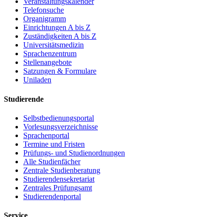
Veranstaltungskalender
Telefonsuche
Organigramm
Einrichtungen A bis Z
Zuständigkeiten A bis Z
Universitätsmedizin
Sprachenzentrum
Stellenangebote
Satzungen & Formulare
Uniladen
Studierende
Selbstbedienungsportal
Vorlesungsverzeichnisse
Sprachenportal
Termine und Fristen
Prüfungs- und Studienordnungen
Alle Studienfächer
Zentrale Studienberatung
Studierendensekretariat
Zentrales Prüfungsamt
Studierendenportal
Service