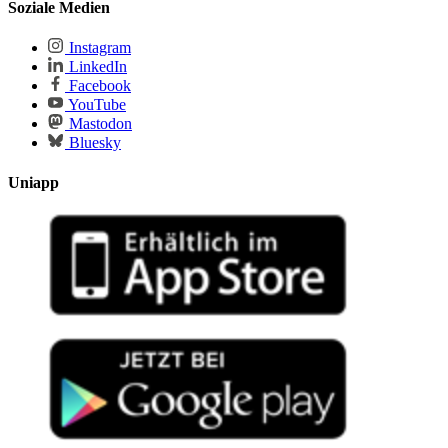
Soziale Medien
Instagram
LinkedIn
Facebook
YouTube
Mastodon
Bluesky
Uniapp