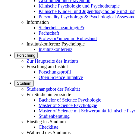
Gesundheit und Prävention
Klinische Psychologie und Psychotherapie
Klinische Kinder- und Jugendpsychologie und -ps
Personality Psychology & Psychological Assessme
Information
Sicherheitsbeauftragte*r
Fachschaft
Professor*innen im Ruhestand
Institutskonferenz Psychologie
Institutskonferenz
Forschung
Zur Hauptseite des Instituts
Forschung am Institut
Forschungsprofil
Open Science Initiative
Studium
Studienangebot der Fakultät
Für Studieninteressierte
Bachelor of Science Psychologie
Master of Science Psychologie
Master of Science mit Schwerpunkt Klinische Psy
Studienberatung
Einstieg ins Studium
Checkliste
Während des Studiums