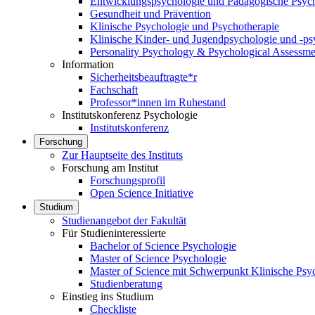
Entwicklungspsychologie und Pädagogische Psyc
Gesundheit und Prävention
Klinische Psychologie und Psychotherapie
Klinische Kinder- und Jugendpsychologie und -ps
Personality Psychology & Psychological Assessme
Information
Sicherheitsbeauftragte*r
Fachschaft
Professor*innen im Ruhestand
Institutskonferenz Psychologie
Institutskonferenz
Forschung
Zur Hauptseite des Instituts
Forschung am Institut
Forschungsprofil
Open Science Initiative
Studium
Studienangebot der Fakultät
Für Studieninteressierte
Bachelor of Science Psychologie
Master of Science Psychologie
Master of Science mit Schwerpunkt Klinische Psy
Studienberatung
Einstieg ins Studium
Checkliste