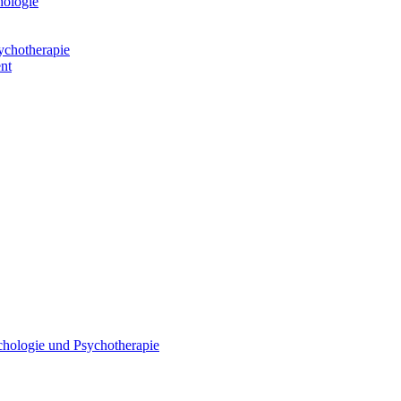
hologie
ychotherapie
nt
chologie und Psychotherapie