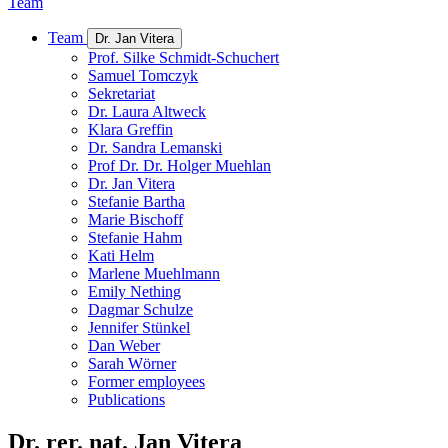
Team
Team
Dr. Jan Vitera
Prof. Silke Schmidt-Schuchert
Samuel Tomczyk
Sekretariat
Dr. Laura Altweck
Klara Greffin
Dr. Sandra Lemanski
Prof Dr. Dr. Holger Muehlan
Dr. Jan Vitera
Stefanie Bartha
Marie Bischoff
Stefanie Hahm
Kati Helm
Marlene Muehlmann
Emily Nething
Dagmar Schulze
Jennifer Stünkel
Dan Weber
Sarah Wörner
Former employees
Publications
Dr. rer. nat. Jan Vitera